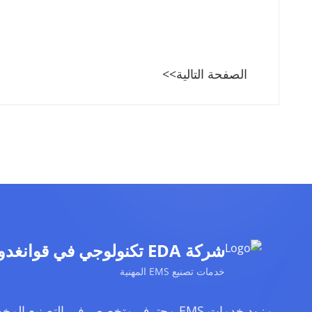
الصفحة التالية>>
شركة EDA تكنولوجي في قوانغدونغ المحدودة
خدمات تصنيع EMS المهنية
مزود خدمات EMS محترف متخصص في التصنيع