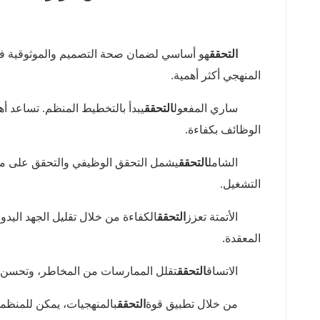
مقدمة في التحقق
التحقق
هو أساسي لضمان صحة التصميم والموثوقية في ا
المنهجي أكثر أهمية.
تخطيط التحقق المنظم
ساري المفعول
التحقق
يبدأ بالتخطيط المنظم. تساعد أ
الوظائف بكفاءة.
التحقق الوظيفي وعلى مستوى النظام
الشامل
التحقق
يشمل التحقق الوظيفي والتحقق على مس
التشغيل.
الأتمتة في سير عمل التحقق
الأتمتة تعزز
التحقق
الكفاءة من خلال تقليل الجهد اليدوي
المعقدة.
دعم نتائج التصميم الموثوقة
الاتساق
التحقق
تقلل الممارسات من المخاطر، وتحسن ال
الخاتمة
من خلال تطبيق قوة
التحقق
بالمنهجيات، يمكن للمنظما