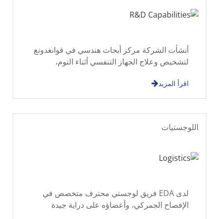
أنشأت الشركة مركز أبحاث هندسي في قوانغدونغ
لتشخيص وعلاج الجهاز التنفسي أثناء النوم،
وتعاونت مع العديد من الجامعات والأبحاث العلمية
اقرأ المزيد
اللوجستيات
لدى EDA فريق لوجستي محترف متخصص في
الإفصاح الجمركي، وأعضاؤه على دراية جيدة
بالقوانين والأنظمة المتعلقة بالاستيراد والتصدير،