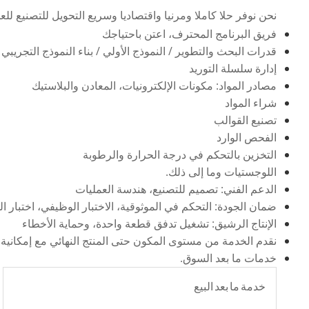
نحن نوفر حلا كاملا ومرنيا واقتصاديا وسريع التحويل للتصنيع للع
فريق البرنامج المحترف، اعتن باحتياجك
قدرات البحث والتطوير / النموذج الأولي / بناء النموذج التجريبي /
إدارة سلسلة التوريد
مصادر المواد: مكونات الإلكترونيات، المعادن والبلاستيك
شراء المواد
تصنيع القوالب
الفحص الوارد
التخزين بالتحكم في درجة الحرارة والرطوبة
اللوجستيات وما إلى ذلك.
الدعم الفني: تصميم للتصنيع، هندسة العمليات
ضمان الجودة: التحكم في الموثوقية، الاختبار الوظيفي، اختبار ا
الإنتاج الرشيق: تشغيل تدفق قطعة واحدة، وحماية الأخطاء
نقدم الخدمة من مستوى المكون حتى المنتج النهائي مع إمكانية تتبع كاملة عبر نظام التصنيع ا
خدمات ما بعد السوق.
خدمة ما بعد البيع