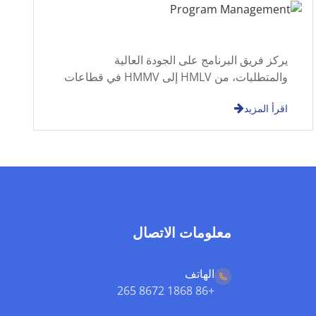
يركز فريق البرنامج على الجودة العالية
والمتطلبات، من HMLV إلى HMMV في قطاعات
الطب والصناعة وسوق الاتصالات. يشير مديرو
اقرأ المزيد
مشاريعنا إلى 'إدارة سيغما الستة سيغما'
معلومات الاتصال
الهاتف
+86 1868 8672 265