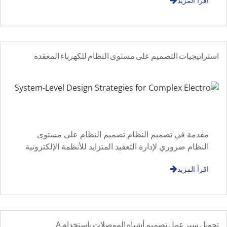
اقرأ المزيد
التصميمي المحسنة أكثر أهمية
استراتيجيات التصميم على مستوى النظام للكهرباء المعقدة
مقدمة في تصميم النظام تصميم النظام على مستوى
النظام ضروري لإدارة التعقيد المتزايد للأنظمة الإلكترونية
الحديثة. من خلال التركيز على التخطيط على مستوى
اقرأ المزيد
الهندسة المعمارية، مهندس
تحويل سير عمل تصميم أشباه الموصلات باستخدام A