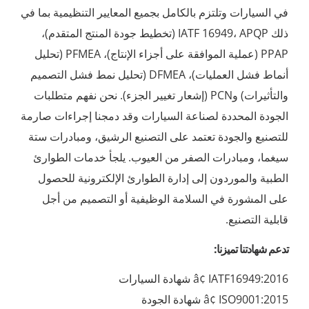
في السيارات وتلتزم بالكامل بجميع المعايير التنظيمية بما في
ذلك IATF 16949، APQP (تخطيط جودة المنتج المتقدم)،
PPAP (عملية الموافقة على أجزاء الإنتاج)، PFMEA (تحليل
أنماط فشل العمليات)، DFMEA (تحليل نمط فشل التصميم
والتأثيرات) وPCN (إشعار تغيير الجزء). نحن نفهم متطلبات
الجودة المحددة لصناعة السيارات وقد دمجنا إجراءات صارمة
للتصنيع والجودة تعتمد على التصنيع الرشيق، ومبادرات ستة
سيغما، ومبادرات الصفر من العيوب. يلجأ خدمات الطوارئ
الطبية والموردون إلى إدارة الطوارئ الإلكترونية للحصول
على المشورة في السلامة الوظيفية أو التصميم من أجل
قابلية التصنيع.
تدعم شهادتنا تميزنا:
â¢ IATF16949:2016 شهادة السيارات
â¢ ISO9001:2015 شهادة الجودة