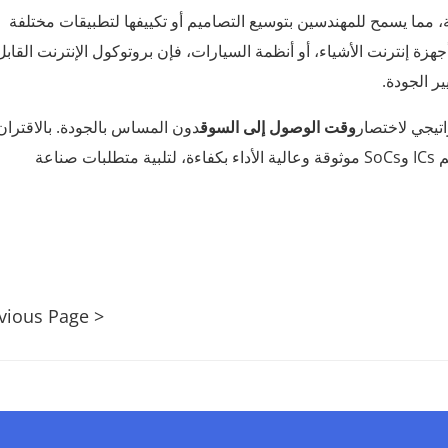
ة، مما يسمح للمهندسين بتوسيع التصاميم أو تكييفها لتطبيقات مختلفة
هزة إنترنت الأشياء، أو أنظمة السيارات، فإن بروتوكول الإنترنت القابل
ر الجودة.
اتيجي لاختصار
وقت الوصول إلى السوق
دون المساس بالجودة. بالاقتران
أدوات EDA المتقدمة، يمكن تكامل IP المهندسين من تقديم ICs وSoCs موثوقة وعالية الأداء بكفاءة، لتلبية متطلبات صناعة
< Previous Page