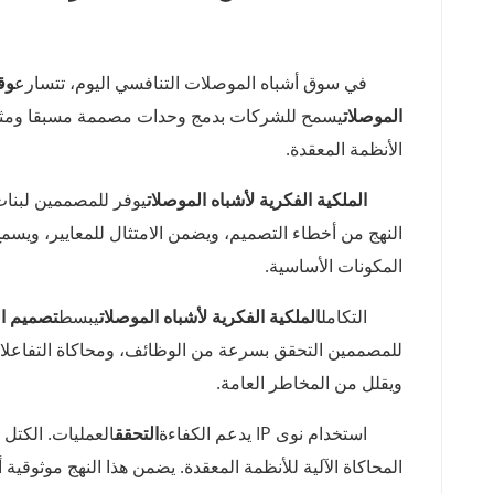
مقدمة: دور الملكية الفكرية لأشباه الموصلات
في سوق أشباه الموصلات التنافسي اليوم، تتسارع
وق
الموصلات
يسمح للشركات بدمج وحدات مصممة مسبقا ومثبتة
الأنظمة المعقدة.
مزايا استخدام الملكية الفكرية المصحونة مسبقا
الملكية الفكرية لأشباه الموصلات
يوفر للمصممين لبنات 
النهج من أخطاء التصميم، ويضمن الامتثال للمعايير، ويسمح
المكونات الأساسية.
تبسيط عمليات تصميم الدوائر المتكاملة
التكامل
الملكية الفكرية لأشباه الموصلات
يبسط
تصميم ال
للمصممين التحقق بسرعة من الوظائف، ومحاكاة التفاعلات،
ويقلل من المخاطر العامة.
تعزيز التحقق والموثوقية
استخدام نوى IP يدعم الكفاءة
التحقق
العمليات. الكتل
المحاكاة الآلية للأنظمة المعقدة. يضمن هذا النهج موثوقية أعلى ويسهل النشر
دعم التصاميم المرنة والقابلة للتوسع