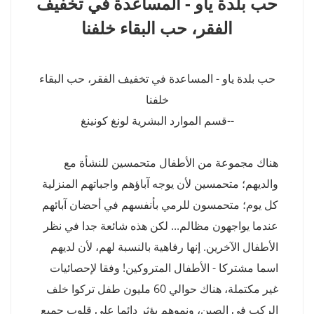
حب بلدة ياو - المساعدة في تخفيف
الفقر، حب البقاء خلفنا
حب بلدة ياو - المساعدة في تخفيف الفقر، حب البقاء
خلفنا
--قسم الموارد البشرية لونغ كونينغ
هناك مجموعة من الأطفال متحمسين للنشأة مع
والديهم؛ متحمسين لأن يوجه آباؤهم واجباتهم المنزلية
كل يوم؛ متحمسون للرمي بأنفسهم في أحضان آبائهم
عندما يواجهون مظالم... لكن هذه شائعة جدا في نظر
الأطفال الآخرين. إنها رفاهية بالنسبة لهم، لأن لديهم
اسما مشتركا - الأطفال المتروكين! وفقا لإحصائيات
غير مكتملة، هناك حوالي 60 مليون طفل تركوا خلف
الركب في الصين، ونموهم يؤثر دائما على قلوب جميع