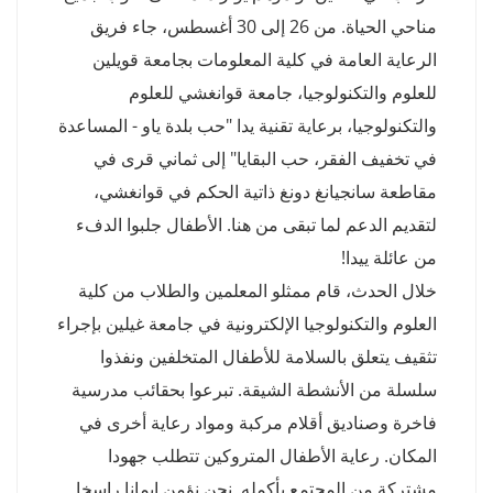
مناحي الحياة. من 26 إلى 30 أغسطس، جاء فريق
الرعاية العامة في كلية المعلومات بجامعة قويلين
للعلوم والتكنولوجيا، جامعة قوانغشي للعلوم
والتكنولوجيا، برعاية تقنية يدا "حب بلدة ياو - المساعدة
في تخفيف الفقر، حب البقايا" إلى ثماني قرى في
مقاطعة سانجيانغ دونغ ذاتية الحكم في قوانغشي،
لتقديم الدعم لما تبقى من هنا. الأطفال جلبوا الدفء
من عائلة ييدا!
خلال الحدث، قام ممثلو المعلمين والطلاب من كلية
العلوم والتكنولوجيا الإلكترونية في جامعة غيلين بإجراء
تثقيف يتعلق بالسلامة للأطفال المتخلفين ونفذوا
سلسلة من الأنشطة الشيقة. تبرعوا بحقائب مدرسية
فاخرة وصناديق أقلام مركبة ومواد رعاية أخرى في
المكان. رعاية الأطفال المتروكين تتطلب جهودا
مشتركة من المجتمع بأكمله. نحن نؤمن إيمانا راسخا